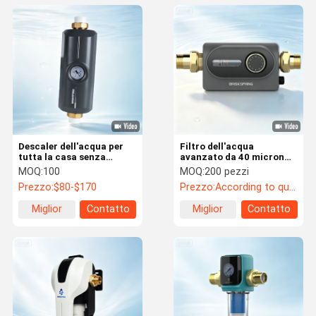
Descaler dell'acqua per
Filtro dell'acqua
tutta la casa senza
avanzato da 40 micron
manutenzione con
per l'intera casa con
MOQ:
100
MOQ:
200 pezzi
portata di 5 T/h e
disegno auto-pulitore e
Prezzo:
$80-$170
Prezzo:
According to quantity
certificazione NSF -
alto flusso di 7 T/H
Alternativa di addolcitore
Miglior
Contatto
Miglior
Contatto
di acqua senza sale
prezzo
prezzo