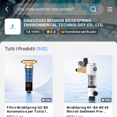
HANGZHOU BEISHUN BRISKSPRING
ENVIRONMENTAL TECHNOLOGY CO., LTD.
14
5.0
Fornitore verificato
YEARS
Tutti I Prodotti
(842)
Filtro BriskSpring Q2-BS
BriskSpring N1-8A-BS 40
Automatico per Tutta la
Micron Sediment Pre-
Casa con Pre-Filtro
Filter con doppio
MOQ:
1 pz
MOQ:
1 pz