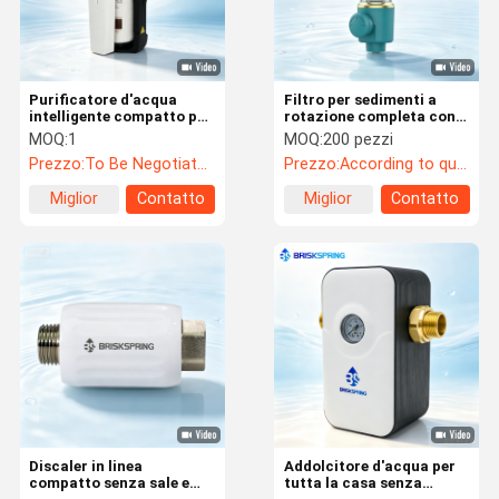
Purificatore d'acqua
Filtro per sedimenti a
intelligente compatto per
rotazione completa con
tutta la casa con flusso
filtrazione di particelle
MOQ:
1
MOQ:
200 pezzi
elevato di 15 L/min,
da 40 μm e sistema di
Prezzo:
To Be Negotiated
Prezzo:
According to quantity
cartuccia a cambio
filtrazione a disco a più
rapido e promemoria
strati per elevate
Miglior
Contatto
Miglior
Contatto
intelligente per la
prestazioni di flusso
sostituzione del filtro
prezzo
prezzo
Casa
Prodotti
Su Di Noi
Visita Alla
Fabbrica
Discaler in linea
Addolcitore d'acqua per
compatto senza sale e
tutta la casa senza