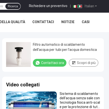
Richiedere un preventivo
|
Italian
Ricerca
DELLA QUALITÀ
CONTATTACI
NOTIZIE
CASI
Filtro automatico di scaldamento
dell'acqua per tubi per l'acqua domestica
Contattaci ora
Scopri di più
Video collegati
Sistema di scaldamento
dell'acqua senza sale con
tecnologia fisica anti-scal
e per la protezione di tutt