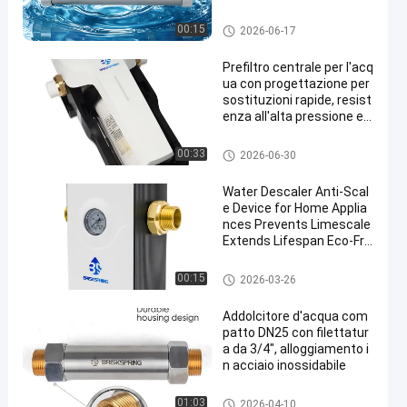
a la casa
discalciatore di acqua per tutt
00:15
2026-06-17
a la casa
Prefiltro centrale per l'acq
ua con progettazione per
sostituzioni rapide, resist
enza all'alta pressione e
materiale alimentare per i
tubi domestici
Inibitore della scala idrica
00:33
2026-06-30
Water Descaler Anti-Scal
e Device for Home Applia
nces Prevents Limescale
Extends Lifespan Eco-Fri
endly
sistema di addolcimento del
00:15
2026-03-26
l'acqua
Addolcitore d'acqua com
patto DN25 con filettatur
a da 3/4", alloggiamento i
n acciaio inossidabile
discalciatore di acqua per tutt
01:03
2026-04-10