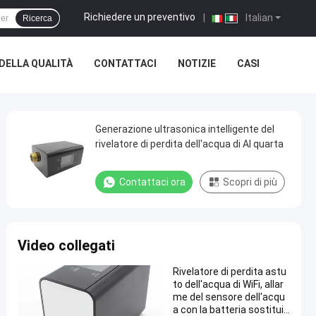
Richiedere un preventivo
|
Italian
Ricerca
DELLA QUALITÀ
CONTATTACI
NOTIZIE
CASI
Generazione ultrasonica intelligente del
rivelatore di perdita dell'acqua di AI quarta
Contattaci ora
Scopri di più
Video collegati
Rivelatore di perdita astu
to dell'acqua di WiFi, allar
me del sensore dell'acqu
a con la batteria sostituib