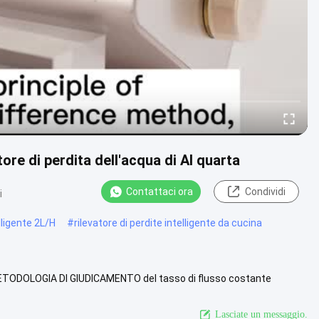
tore di perdita dell'acqua di AI quarta
Contattaci ora
Condividi
i
elligente 2L/H
#
rilevatore di perdite intelligente da cucina
, METODOLOGIA DI GIUDICAMENTO del tasso di flusso costante
ante tranne ...
Vista più
Lasciate un messaggio.