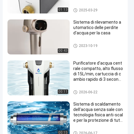
ile
Rivelatore di perdita dell'acqua
01:13
2025-03-29
Sistema di rilevamento a
utomatico delle perdite
d'acqua per la casa
Rivelatore di perdita astuto
2023-10-19
00:43
Purificatore d'acqua cent
rale compatto, alto flusso
di 15L/min, cartuccia di c
ambio rapido di 3 secondi,
indicatore di filtro intellige
nte, protezione dell'acqua
Intero dalla Camera filtro pre
00:11
2026-06-22
compatta per l'intera cas
a
Sistema di scaldamento
dell'acqua senza sale con
tecnologia fisica anti-scal
e per la protezione di tutt
a la casa
discalciatore di acqua per tutt
00:15
2026-06-17