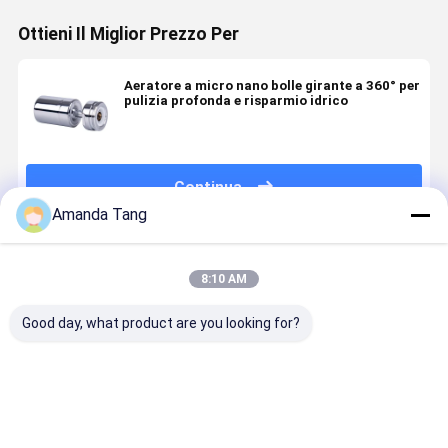
Ottieni Il Miglior Prezzo Per
Aeratore a micro nano bolle girante a 360° per
pulizia profonda e risparmio idrico
Continua
Amanda Tang
Prodotti Raccomandati
8:10 AM
Good day, what product are you looking for?
360° Full
720° Full
Aeratore a
Aeratore p
Rotation
Rotation
micro nano
rubinetto d
Micro Nano
Micro Nano
bolle girante
cucina
Bubble
Bubble
a 720° con
rotabile a 