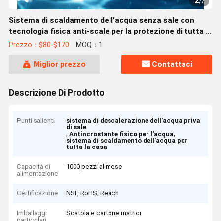
2
/
7
Sistema di scaldamento dell'acqua senza sale con
tecnologia fisica anti-scale per la protezione di tutta la
casa
Prezzo：$80-$170
MOQ：1
Miglior prezzo
Contattaci
Descrizione Di Prodotto
Punti salienti
sistema di descalerazione dell'acqua priva
di sale
,
,
Antincrostante fisico per l'acqua
sistema di scaldamento dell'acqua per
tutta la casa
Capacità di
1000 pezzi al mese
alimentazione
Certificazione
NSF, RoHS, Reach
Imballaggi
Scatola e cartone matrici
particolari