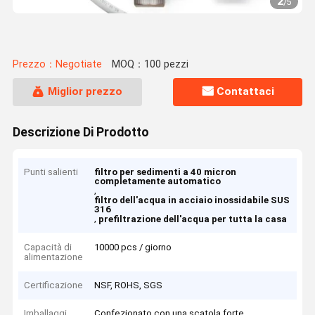
2
/
5
Prezzo：Negotiate
MOQ：100 pezzi
Miglior prezzo
Contattaci
Descrizione Di Prodotto
Punti salienti
filtro per sedimenti a 40 micron
completamente automatico
,
filtro dell'acqua in acciaio inossidabile SUS
316
,
prefiltrazione dell'acqua per tutta la casa
Capacità di
10000 pcs / giorno
alimentazione
Certificazione
NSF, ROHS, SGS
Imballaggi
Confezionato con una scatola forte