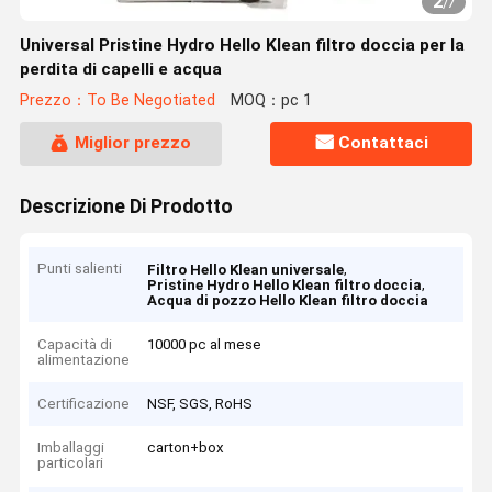
2
/
7
Universal Pristine Hydro Hello Klean filtro doccia per la
perdita di capelli e acqua
Prezzo：To Be Negotiated
MOQ：pc 1
Miglior prezzo
Contattaci
Descrizione Di Prodotto
Punti salienti
,
Filtro Hello Klean universale
,
Pristine Hydro Hello Klean filtro doccia
Acqua di pozzo Hello Klean filtro doccia
Capacità di
10000 pc al mese
alimentazione
Certificazione
NSF, SGS, RoHS
Imballaggi
carton+box
particolari