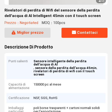
2
/
3
Rivelatori di perdita di Wifi del sensore della perdita
dell'acqua di Al Intelligent 45min con il touch screen
Prezzo：Negotiated
MOQ：100pcs
Miglior prezzo
Contattaci
Descrizione Di Prodotto
Punti salienti
Sensore intelligente della perdita
dell'acqua di Al
,
,
sensore della perdita dell'acqua 45min
rivelatori di perdita di wifi con il touch
screen
Capacità di
150000 pc al mese
alimentazione
Certificazione
NSF, SGS, RoHS
Imballaggi
poli borse trasparenti + cartoni normali solidi
particolari
per l'esportazione